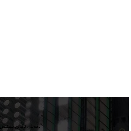
مەيلى ئالدىن سېتىش ياكى سېتىشتىن كېيىن بولسۇن ، سىزگە ئەڭ ياخشى مۇلازىمەت بىلەن تەمىنلەيمىز ، مەھسۇلاتلىرىمىزنى تېخىمۇ تېز بىلدۈرىمىز ۋە ئىشلىتىمىز.