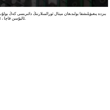
بىزدە يىغىۋېلىشقا بولىدىغان مېتال ئورالمىلارنىڭ دائىرىسى كەڭ بول
ئاليۇمىن قاچا ، ئاليۇمىن قاچا ، ئاليۇمىن تۇرۇبا ، دوپپا ، داتلاشماس پولات مەھسۇلاتلىرى ۋە باشقا مېتال ئورالما مەھسۇلاتلىرىنى ئۆز ئىچىگە ئالىدۇ. قاتارلىقلار.