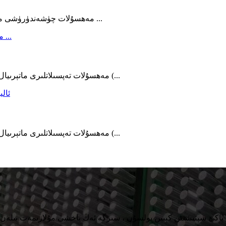
مەھسۇلات چۈشەندۈرۈشى مەھسۇلات ئىسمى كۆپۈك پومپىسى ئاليۇمىن بوتۇلكا مات ...
مەھسۇلات تەپسىلاتلىرى ماتېرىيال:% 99.7 ئاليۇمىن قاپ: ئاليۇمىن بۇرمىلاش دوپپا سىغىمى (...
مەھسۇلات تەپسىلاتلىرى ماتېرىيال:% 99.7 ئاليۇمىن قاپ: ئاليۇمىن بۇرمىلاش دوپپا سىغىمى (...