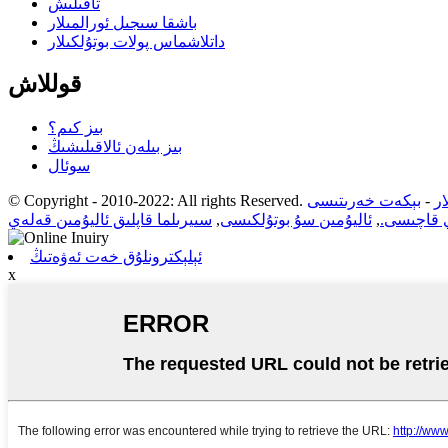
تاقىلىش
باشقا سىجىل ئورالمىلار
داتلاشماس پولات بوتۇلكىلار
قوللاش
بىز كىم؟
بىز بىلەن ئالاقىلىشىڭ
سوئال
ر
-
بېكەت خەرىتىسى
© Copyright - 2010-2022: All rights Reserved.
ي قاچىسى.
,
ئاليۇمىن سۇ بوتۇلكىسى
,
سىيرىلما قاپلىق ئاليۇمىن قەلەي
ئېلېكترونلۇق خەت ئەۋەتىڭ
x