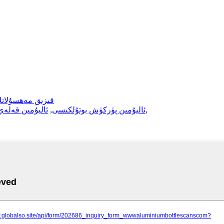
قىزىق مەھسۇلاتلا
,
ئاليۇمىن پۈركۈش بوتۇلكىسى
,
ئاليۇمىن قەلە