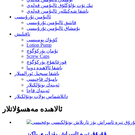
تىك تۆت بۇلۇڭلۇق ئاليۇمىن قەلەي
باشقا شەكىللەر ئاليۇمىن قەلەي
ئاليۇمىن تۇرۇبىسى
قاتتىق ئاليۇمىن تۇرۇبىسى
يۇمشاق ئاليۇمىن تۇرۇبىسى
تاقىلىش
كۆپۈك پومپىسى
Lotion Pump
تۇمان پۈركۈگۈچ
Screw Caps
قوزغاتقۇچ پۈركۈگۈچ
باشقا ئالاھىدە دوپپا
باشقا سىجىل ئورالمىلار
بامبۇك قاچىسى
ئەينەك بوتۇلكىلار
ئەينەك قاچا
داتلاشماس پولات بوتۇلكىلار
ئالاھىدە مەھسۇلاتلار
قۇرۇق تېرە ئاسراش يۈزلىرى پاكىز ...