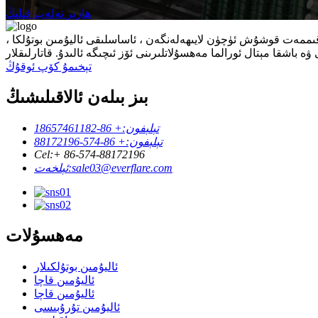
ھازىر تەلەپ قىلىڭ
ا قىممەت قوشۇش ئۈچۈن لايىھەلەنگەن ، ئاساسلىقى ئاليۇمىن بوتۇلكا ،
تېخىمۇ كۆپ ئوقۇڭ
بىز بىلەن ئالاقىلىشىڭ
تېلېفون:
+ 86-18657461182
تېلېفون:
+ 86-574-88172196
Cel:
+ 86-574-88172196
sale03@everflare.com
ئېلخەت:
مەھسۇلات
ئاليۇمىن بوتۇلكىلار
ئاليۇمىن قاچا
ئاليۇمىن قاچا
ئاليۇمىن تۇرۇبىسى