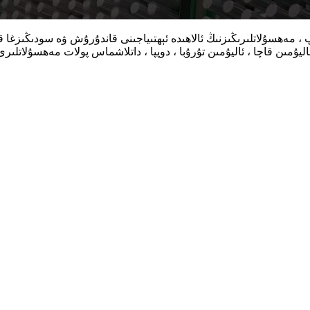
ۇپ ، مەھسۇلاتلىرىڭىزنىڭ ئالاھىدە ئېھتىياجىنى قاندۇرۇش ۋە سودىڭىزغ