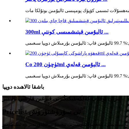
300ml ئاليۇمىن قېتىشمىسى كونتې ...
Co ئۈچۈن 200ml ئاليۇمىن قەلەي ...
باشقا ئالاھىدە دوپپا
بىزنى يوقلاپ كەلگەنلىكىڭىزنى قىزغىن قارشى ئالىمىز!
Pricelist نى سۈرۈشتۈرۈش