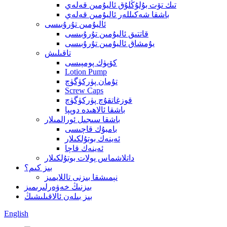
تىك تۆت بۇلۇڭلۇق ئاليۇمىن قەلەي
باشقا شەكىللەر ئاليۇمىن قەلەي
ئاليۇمىن تۇرۇبىسى
قاتتىق ئاليۇمىن تۇرۇبىسى
يۇمشاق ئاليۇمىن تۇرۇبىسى
تاقىلىش
كۆپۈك پومپىسى
Lotion Pump
تۇمان پۈركۈگۈچ
Screw Caps
قوزغاتقۇچ پۈركۈگۈچ
باشقا ئالاھىدە دوپپا
باشقا سىجىل ئورالمىلار
بامبۇك قاچىسى
ئەينەك بوتۇلكىلار
ئەينەك قاچا
داتلاشماس پولات بوتۇلكىلار
بىز كىم؟
نېمىشقا بىزنى تاللايمىز
بىزنىڭ خەۋەرلىرىمىز
بىز بىلەن ئالاقىلىشىڭ
English